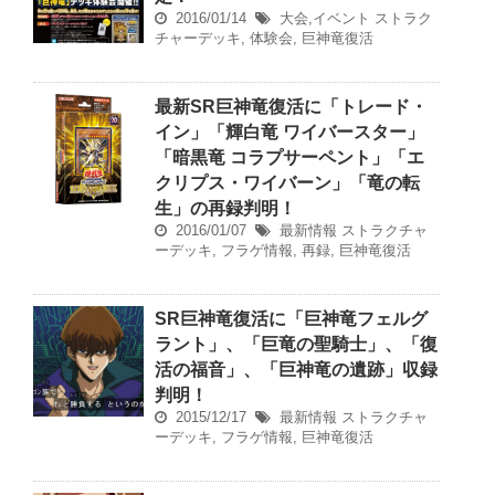
2016/01/14
大会,イベント
ストラク
チャーデッキ
,
体験会
,
巨神竜復活
最新SR巨神竜復活に「トレード・
イン」「輝白竜 ワイバースター」
「暗黒竜 コラプサーペント」「エ
クリプス・ワイバーン」「竜の転
生」の再録判明！
2016/01/07
最新情報
ストラクチャ
ーデッキ
,
フラゲ情報
,
再録
,
巨神竜復活
SR巨神竜復活に「巨神竜フェルグ
ラント」、「巨竜の聖騎士」、「復
活の福音」、「巨神竜の遺跡」収録
判明！
2015/12/17
最新情報
ストラクチャ
ーデッキ
,
フラゲ情報
,
巨神竜復活