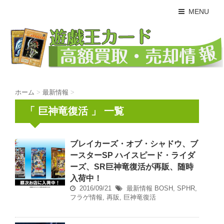
MENU
ホーム
>
最新情報
>
「 巨神竜復活 」 一覧
ブレイカーズ・オブ・シャドウ、ブ
ースターSP ハイスピード・ライダ
ーズ、SR巨神竜復活が再販、随時
入荷中！
2016/09/21
最新情報
BOSH
,
SPHR
,
フラゲ情報
,
再販
,
巨神竜復活