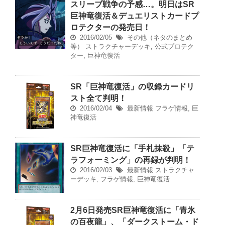
スリーブ戦争の予感…。明日はSR
巨神竜復活＆デュエリストカードプ
ロテクターの発売日！
2016/02/05
その他（ネタのまとめ
等）
ストラクチャーデッキ
,
公式プロテク
ター
,
巨神竜復活
SR「巨神竜復活」の収録カードリ
スト全て判明！
2016/02/04
最新情報
フラゲ情報
,
巨
神竜復活
SR巨神竜復活に「手札抹殺」「テ
ラフォーミング」の再録が判明！
2016/02/03
最新情報
ストラクチャ
ーデッキ
,
フラゲ情報
,
巨神竜復活
2月6日発売SR巨神竜復活に「青氷
の百夜龍」、「ダークストーム・ド