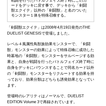
戦闘を行ったバトルフェイズ終了時にこのカ
ードをデッキに戻す事で、デッキから「剣闘
獣エクイテ」以外の「剣闘獣」と名のついた
モンスター１体を特殊召喚する。
「剣闘獣エクイテ」は2008年4月19日発売のTHE
DUELIST GENESISで登場しました。
レベル４風属性鳥獣族効果モンスターで、「剣闘
獣」モンスターの効果によって特殊召喚に成功した
時墓地の「剣闘獣」モンスターをサルベージする効
果と、自身が戦闘を行ったバトルフェイズ終了時に
自身をデッキにバウンスすることで同名カード以外
の「剣闘獣」モンスターをリクルートする効果を持
っており、効果分類はどちらも誘発効果となってい
ます。
登場時のレアリティはノーマルで、DUELIST
EDITION Volume 3で再録されています。