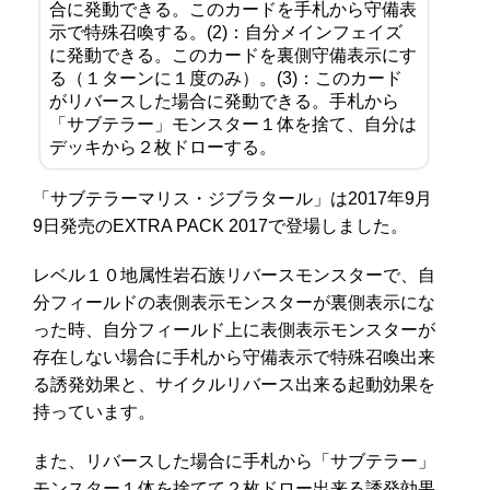
合に発動できる。このカードを手札から守備表
示で特殊召喚する。(2)：自分メインフェイズ
に発動できる。このカードを裏側守備表示にす
る（１ターンに１度のみ）。(3)：このカード
がリバースした場合に発動できる。手札から
「サブテラー」モンスター１体を捨て、自分は
デッキから２枚ドローする。
「サブテラーマリス・ジブラタール」は2017年9月
9日発売のEXTRA PACK 2017で登場しました。
レベル１０地属性岩石族リバースモンスターで、自
分フィールドの表側表示モンスターが裏側表示にな
った時、自分フィールド上に表側表示モンスターが
存在しない場合に手札から守備表示で特殊召喚出来
る誘発効果と、サイクルリバース出来る起動効果を
持っています。
また、リバースした場合に手札から「サブテラー」
モンスター１体を捨てて２枚ドロー出来る誘発効果