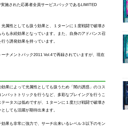
で実施された応募者全員サービスパックであるLIMITED
、光属性としても扱う効果と、１ターンに１度戦闘で破壊さ
ちらも永続効果となっています。また、自身のアドバンス召
を行う誘発効果を持っています。
ナメントパック2011 Vol.4で再録されていますが、現在
の効果によって光属性としても扱うため「闇の誘惑」のコス
コンバットトリックを行うなど、多彩なプレイングを行うこ
ステータスは低めですが、１ターンに１度だけ戦闘で破壊さ
ーとしても活躍が期待出来ます。
チ効果も非常に強力で、サーチ出来いるレベル３以下のモン