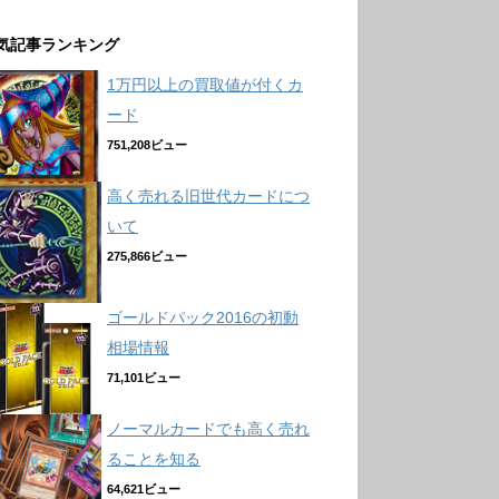
気記事ランキング
1万円以上の買取値が付くカ
ード
751,208ビュー
高く売れる旧世代カードにつ
いて
275,866ビュー
ゴールドパック2016の初動
相場情報
71,101ビュー
ノーマルカードでも高く売れ
ることを知る
64,621ビュー