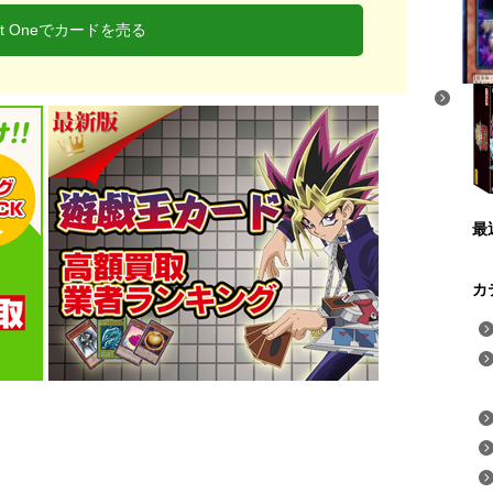
xt Oneでカードを売る
最
カ