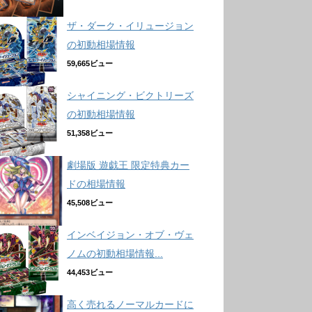
ザ・ダーク・イリュージョン
の初動相場情報
59,665ビュー
シャイニング・ビクトリーズ
の初動相場情報
51,358ビュー
劇場版 遊戯王 限定特典カー
ドの相場情報
45,508ビュー
インベイジョン・オブ・ヴェ
ノムの初動相場情報...
44,453ビュー
高く売れるノーマルカードに