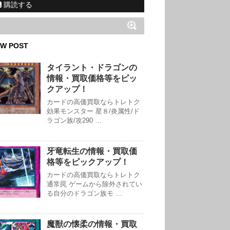
購読する
W POST
タイラント・ドラゴンの
情報・買取価格等をピッ
クアップ！
カードの高価買取ならトレトク
効果モンスター 星８/炎属性/ド
ラゴン族/攻290 …
牙竜転生の情報・買取価
格等をピックアップ！
カードの高価買取ならトレトク
通常罠 ゲームから除外されてい
る自分のドラゴン族モ …
魔獣の懐柔の情報・買取