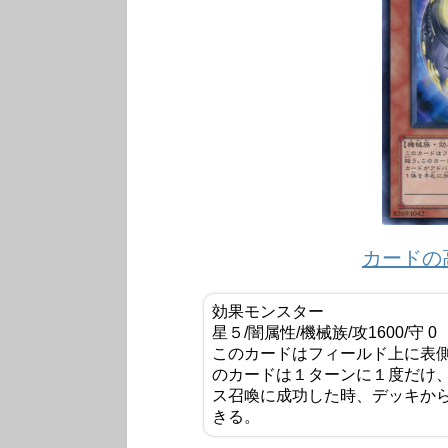
カードの
効果モンスター
星５/闇属性/機械族/攻1600/守 0
このカードはフィールド上に表
のカードは１ターンに１度だけ
ス召喚に成功した時、デッキか
きる。