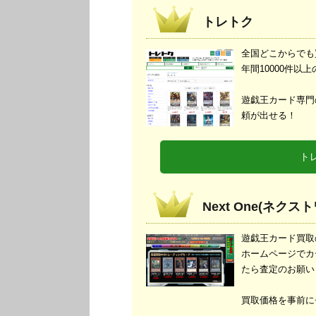
トレトク
全国どこからでも
年間10000件以
遊戯王カード専門
頼が出せる！
ト
Next One(ネクス
遊戯王カード買取
ホームページでカ
たら査定のお願い
買取価格を事前に