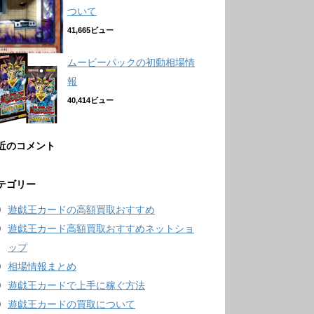
ついて
41,665ビュー
ムービーパックの初動相場情
報
40,414ビュー
近のコメント
テゴリー
遊戯王カードの高額買取おすすめ
遊戯王カード高額買取おすすめネットショ
ップ
相場情報まとめ
遊戯王カードで上手に稼ぐ方法
遊戯王カードの買取について