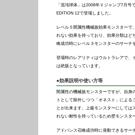
「混沌球体」は2008年Ｖジャンプ7月号
EDITION 12で登場しました。
レベル５闇属性機械族効果モンスターで
れない効果を持っており、効果分類はど
喚成功時にレベル３モンスターのサーチ
登場時のレアリティはウルトラレアで、トー
は絶版となっています。
●効果説明や使い方等
闇属性の機械族モンスターですが、自身
トとして除外しつつ「オネスト」による
とが出来ます。上級モンスターにしては
れない耐性を持っているため壁モンスタ
アドバンス召喚成功時に発動できるサー