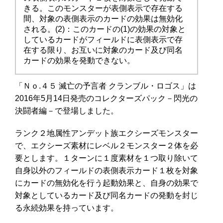
きる。このモンスターが表側表示で存在する
間、対象の表側表示のカードの効果は無効化
される。(2)：このカードの(1)の効果の対象と
しているカードがフィールドに表側表示で存
在する限り、お互いに対象のカード及び同名
カードの効果を発動できない。
「Ｎｏ.４５ 滅亡の予言者 クランブル・ロゴス」は
2016年5月14日発売のコレクターズパック－閃光の
決闘者編－で登場しました。
ランク２地属性アンデット族エクシーズモンスター
で、エクシーズ素材にレベル２モンスター２体を必
要とします。１ターンに１度素材を１つ取り除いて
自身以外のフィールドの表側表示カード１枚を対象
にカードの無効化を行う起動効果と、自身の効果で
対象としているカード及び同名カードの発動を封じ
る永続効果を持っています。